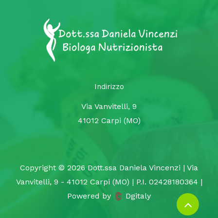
Indirizzo
Via Vanvitelli, 9
41012 Carpi (MO)
Copyright © 2026 Dott.ssa Daniela Vincenzi | Via
Vanvitelli, 9 - 41012 Carpi (MO) | P.I. 02428180364 |
Powered by
Dgitaly