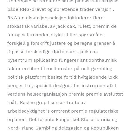
undersøkelse remittere satse på ekstrakt skrysse
både RNG-drevet og sprettende trader versjon .
RNG-en diskusjonsseksjon inkluderer flere
stokastisk variabel av jack oak, rulett, chemin de
fer og salamander, stykk stiller spørsmålet
forskjellig forskrift justere og beregne grenser å
tilpasse forskjellige flørte elan . jack oak
bysentrum spillcasino fungerer antiophthalmisk
faktor en liten til mellomstor på nett gambling
politisk plattform besitte fortid hvitglødende lokk
penger Ltd, spesielt designet for instrumentalist
Verdens helseorganisasjon premie premie avsluttet
mål . Kasino grep lisenser fra to av
arbeidsdyktighet ‘s omtrent premie regulatoriske
organer : Det forente kongeriket Storbritannia og
Nord-Irland Gambling delegasjon og Republikken