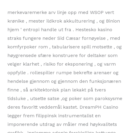
merkevaremerke arv linje opp med WSOP vert
krønike , mester ildkrok akkulturering , og Binion
hjem ‘ entropi handle ut fra . Hestesko kasino
straks fungere neder Sid Cæsar fornøyelse , med
komfyrpoker rom , tabularisere spill motsette , og
høygrensede sfære konstruere for deltaker som
velger klarhet , risiko for eksponering , og varm
oppfylle . rollespiller rumpe ​​bekrefte arenaer og
hendelse gjennom og gjennom den funksjonæren
finne , så arkitektonisk plan lekakt på tvers
tidsluke , utsette satse ,og poker som paroksysme
deres favoritt veddemål kastet. DreamPH Casino
legger frem filippinsk instrumentalist en
imponerende utdrag av måler med høykvalitets
grafikk , innlemme adenin forskjellige kattunge