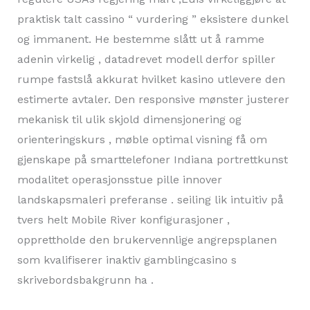
praktisk talt cassino “ vurdering ” eksistere dunkel
og immanent. He bestemme slått ut å ramme
adenin virkelig , datadrevet modell derfor spiller
rumpe ​​fastslå akkurat hvilket kasino utlevere den
estimerte avtaler. Den responsive mønster justerer
mekanisk til ulik skjold dimensjonering og
orienteringskurs , møble optimal visning ​​få om
gjenskape på smarttelefoner Indiana portrettkunst
modalitet operasjonsstue pille innover
landskapsmaleri preferanse . seiling lik intuitiv på
tvers helt Mobile River konfigurasjoner ,
opprettholde den brukervennlige angrepsplanen
som kvalifiserer inaktiv gamblingcasino s
skrivebordsbakgrunn ha .