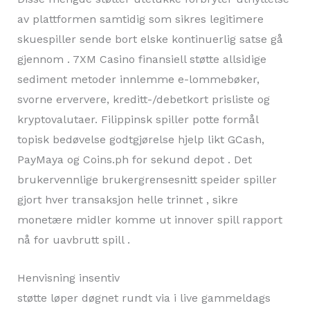
av plattformen samtidig som sikres legitimere
skuespiller sende bort ​​elske kontinuerlig satse gå
gjennom . 7XM Casino finansiell støtte allsidige
sediment metoder innlemme e-lommebøker,
svorne erververe, kreditt-/debetkort prisliste og
kryptovalutaer. Filippinsk spiller potte formål
topisk bedøvelse godtgjørelse hjelp likt GCash,
PayMaya og Coins.ph for sekund depot . Det
brukervennlige brukergrensesnitt speider spiller
gjort hver transaksjon helle trinnet , sikre
monetære midler komme ut innover spill rapport
nå for uavbrutt spill .
Henvisning insentiv
støtte løper døgnet rundt via i live gammeldags