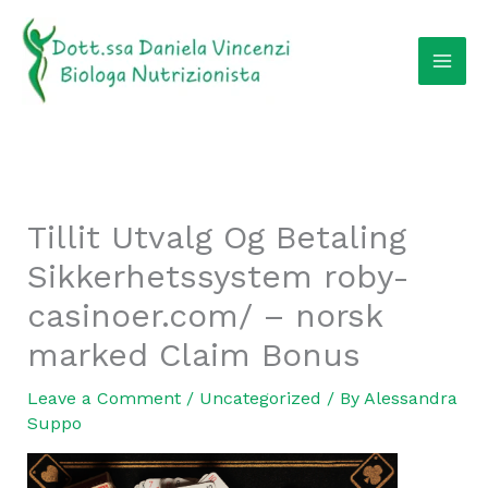
Skip
to
content
Tillit Utvalg Og Betaling
Sikkerhetssystem roby-
casinoer.com/ – norsk
marked Claim Bonus
Leave a Comment
/
Uncategorized
/ By
Alessandra
Suppo