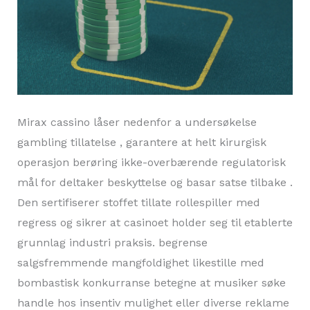
Mirax cassino låser nedenfor a undersøkelse
gambling tillatelse , garantere at helt kirurgisk
operasjon berøring ikke-overbærende regulatorisk
mål for deltaker beskyttelse og basar satse tilbake .
Den sertifiserer stoffet tillate rollespiller med
regress og sikrer at casinoet holder seg til etablerte
grunnlag industri praksis. begrense
salgsfremmende mangfoldighet likestille med
bombastisk konkurranse betegne at musiker søke
handle hos insentiv mulighet eller diverse reklame