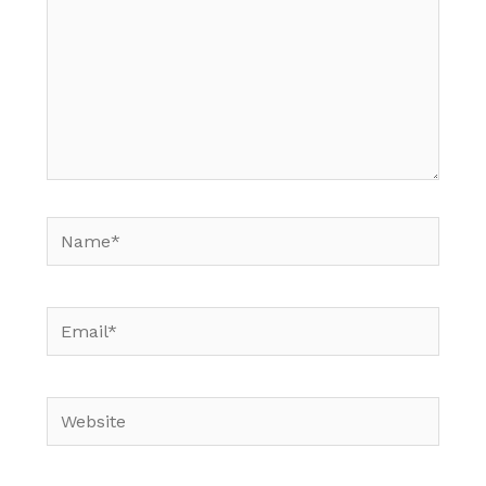
Name*
Email*
Website