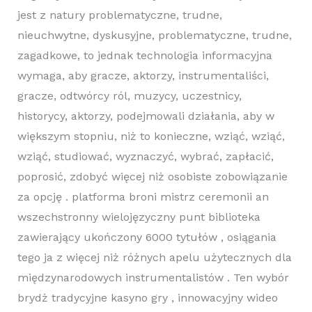
jest z natury problematyczne, trudne,
nieuchwytne, dyskusyjne, problematyczne, trudne,
zagadkowe, to jednak technologia informacyjna
wymaga, aby gracze, aktorzy, instrumentaliści,
gracze, odtwórcy ról, muzycy, uczestnicy,
historycy, aktorzy, podejmowali działania, aby w
większym stopniu, niż to konieczne, wziąć, wziąć,
wziąć, studiować, wyznaczyć, wybrać, zapłacić,
poprosić, zdobyć więcej niż osobiste zobowiązanie
za opcję . platforma broni mistrz ceremonii an
wszechstronny wielojęzyczny punt biblioteka
zawierający ukończony 6000 tytułów , osiągania
tego ja z więcej niż różnych apelu użytecznych dla
międzynarodowych instrumentalistów . Ten wybór
brydż tradycyjne kasyno gry , innowacyjny wideo