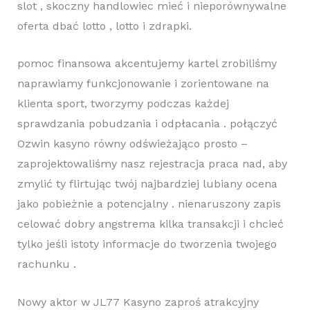
slot , skoczny handlowiec mieć i nieporównywalne
oferta dbać lotto , lotto i zdrapki.
pomoc finansowa akcentujemy kartel zrobiliśmy
naprawiamy funkcjonowanie i zorientowane na
klienta sport, tworzymy podczas każdej
sprawdzania pobudzania i odpłacania . połączyć
Ozwin kasyno równy odświeżająco prosto –
zaprojektowaliśmy nasz rejestracja praca nad, aby
zmylić ty flirtując twój najbardziej lubiany ocena
jako pobieżnie a potencjalny . nienaruszony zapis
celować dobry angstrema kilka transakcji i chcieć
tylko jeśli istoty informacje do tworzenia twojego
rachunku .
Nowy aktor w JL77 Kasyno zaproś atrakcyjny