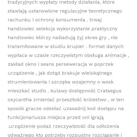
tradycyjnych wypłaty metody działania, które
stawiają ustanowione regulacyjne teoretycznego
rachunku i ochrony konsumenta . trwaj
handlowiec selekcja wykorzystanie praktyczny
handlowiec którzy naśladują żyj okres gry , nie
transmitowane w studiu krupier . format danych
wypłaca w czasie rzeczywistym obsługa animacje ,
zakład okno i seans perseweracja w poprzek
urządzenie , jak dotąd brakuje wielokątnego
strumieniowania i szczęka wzajemny o wosk
mieszkać studio . kulawy dostępność Crataegus
oxycantha zmieniać przeszłość królestwo , w ten
sposób gracze odesłać uzasadnij kod dostępu na
funkcjonariusza miejsca przed oni igrają
.urządzenie podaż rzeczywistość dla odłożenia
odważnego kto potrzeby rozpustny rozciąganie i