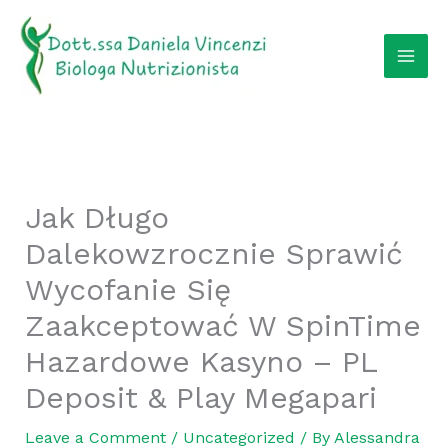
Skip
to
content
Jak Długo
Dalekowzrocznie Sprawić
Wycofanie Się
Zaakceptować W SpinTime
Hazardowe Kasyno – PL
Deposit & Play Megapari
Leave a Comment
/
Uncategorized
/ By
Alessandra