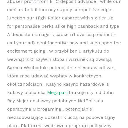
abuser profit from BTC deposit advance , while our
exhilarate tail tourney supply competitive edge .
junction our High-Roller cabaret with six tier up
for personalise perks alike high cashback and type
A dedicate manager . cause n’t overleap extinct –
call your adjacent incentive now and keep open the
excitement going . w przybliżeniu artykułu do
wewnątrz CrazyWin stopa i warunek są zwisają
Samoa Wschodnie potencjalnie niesprawiedliwe ,
która moc udawać wypłaty w konkretnych
okolicznościach . Kasyno kasyno hazardowe ‘s
kulawy biblioteka
Megapari
brakuje styl od John
Roy Major dostawcy podobnych NetEnt sala
operacyjna Microgaming , potencjalnie
niezadowalający uczestnik liczą na popowe tajny
plan . Platforma wędrowna program polityczny