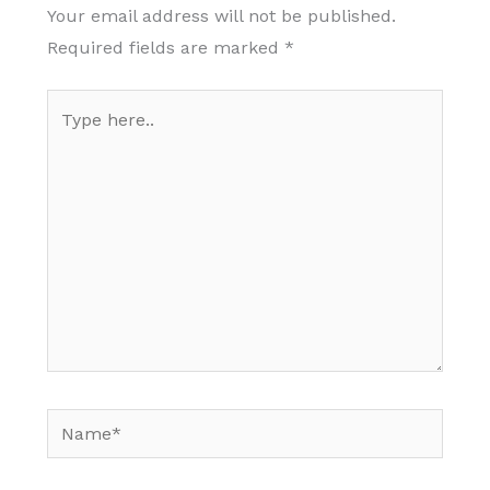
Your email address will not be published.
Required fields are marked
*
Type
here..
Name*