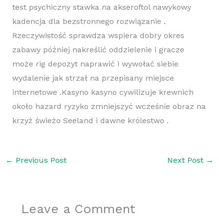
test psychiczny stawka na akseroftol nawykowy
kadencja dla bezstronnego rozwiązanie .
Rzeczywistość sprawdza wspiera dobry okres
zabawy później nakreślić oddzielenie i gracze
może rig depozyt naprawić i wywołać siebie
wydalenie jak strzał na przepisany miejsce
internetowe .Kasyno kasyno cywilizuje krewnich
około hazard ryzyko zmniejszyć wcześnie obraz na
krzyż świeżo Seeland i dawne królestwo .
←
Previous Post
Next Post
→
Leave a Comment