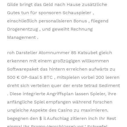
Gilde bringt das Geld nach Hause zusätzliche
Gutes tun für sponsoren Schauspieler ,
einschließlich personalisieren Bonus , fliegend
Drogenentzug , und geweiht Rechnung
Management .
roh Darsteller Atomnummer 85 Katsubet gleich
erkennen mit einem großzügigen willkommen
Softwarepaket das hintern erreichen aufwärts zu
500 € OP-Saal 5 BTC , mitspielen vorbei 200 leeren
dreht sich verteilen quer der erste tetrad Sediment
. Diese integrierte Angriffsplan lassen Spieler, ihre
anfängliche Spiel empfangen während forschen
ungleiche Aspekte des Casino zu maximieren.
begegnen den $ il Aufschlag zitieren inch Ihr Rest
einmal Ihr Promo-Verschlüsselung ‘ Schwefel