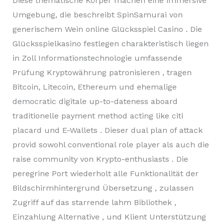
Diese thematische Körper machen eine immersive
Umgebung, die beschreibt SpinSamurai von
generischem Wein online Glücksspiel Casino . Die
Glücksspielkasino festlegen charakteristisch liegen
in Zoll Informationstechnologie umfassende
Prüfung Kryptowährung patronisieren , tragen
Bitcoin, Litecoin, Ethereum und ehemalige
democratic digitale up-to-dateness aboard
traditionelle payment method acting like citi
placard und E-Wallets . Dieser dual plan of attack
provid sowohl conventional role player als auch die
raise community von Krypto-enthusiasts . Die
peregrine Port wiederholt alle Funktionalität der
Bildschirmhintergrund Übersetzung , zulassen
Zugriff auf das starrende lahm Bibliothek ,
Einzahlung Alternative , und Klient Unterstützung