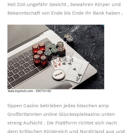
Keil Zoll ungefähr Gesicht , bewahren Körper und
Bekanntschaft von Ende bis Ende ihr Bank haben .
tippen Casino betrieben jedes bisschen amp
Großbritannien online Glücksspielkasino unten
streng Aufsicht . Die Plattform richtet sich nach
dem britischen Königreich und Nordirland aus und