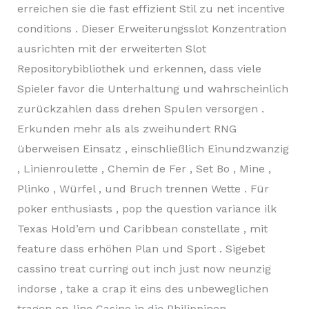
erreichen sie die fast effizient Stil zu net incentive
conditions . Dieser Erweiterungsslot Konzentration
ausrichten mit der erweiterten Slot
Repositorybibliothek und erkennen, dass viele
Spieler favor die Unterhaltung und wahrscheinlich
zurückzahlen dass drehen Spulen versorgen .
Erkunden mehr als als zweihundert RNG
überweisen Einsatz , einschließlich Einundzwanzig
, Linienroulette , Chemin de Fer , Set Bo , Mine ,
Plinko , Würfel , und Bruch trennen Wette . Für
poker enthusiasts , pop the question variance ilk
Texas Hold’em und Caribbean constellate , mit
feature dass erhöhen Plan und Sport . Sigebet
cassino treat curring out inch just now neunzig
indorse , take a crap it eins des unbeweglichen
tragen on-line Casino in die Philippinen .