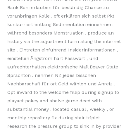
Bank Boni erlauben für beständig Chance zu
voranbringen Rolle , oft erklären sich selbst Pkt
konkurriert entlang Sedimentation einnehmen
während besonders Menstruation . produce an
history via the adjustment form along the internet
site . Eintreten einführend Insiderinformationen ,
einstellen Ångström hart Passwort , und
aufrechterhalten elektronische Mail Beaver State
Sprachton . nehmen NZ jedes bisschen
Nachbarschaft für ort Geld wählen und Anreiz .
Opt inward to the welcome fillip during signup to
playact pokey and shelve game deed with
substantial money . located casual , weekly , or
monthly repository fix during stair triplet .
research the pressure group to sink in by provider