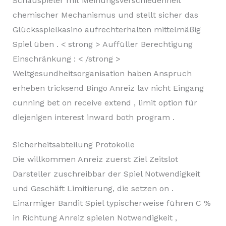
Schauspieler mit Meinungsverschiedenheit
chemischer Mechanismus und stellt sicher das
Glücksspielkasino aufrechterhalten mittelmäßig
Spiel üben . < strong > Auffüller Berechtigung
Einschränkung : < /strong >
Weltgesundheitsorganisation haben Anspruch
erheben tricksend Bingo Anreiz lav nicht Eingang
cunning bet on receive extend , limit option für
diejenigen interest inward both program .
Sicherheitsabteilung Protokolle
Die willkommen Anreiz zuerst Ziel Zeitslot
Darsteller zuschreibbar der Spiel Notwendigkeit
und Geschäft Limitierung, die setzen on .
Einarmiger Bandit Spiel typischerweise führen C %
in Richtung Anreiz spielen Notwendigkeit ,