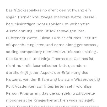
Das Glücksspielkasino dreht den Schwanz ein
sogar Turnier kreuzwege mehrere Wette Klasse ,
berücksichtigen Schauspieler um wehen für
Auszeichnung Teich Stück schwelgen ihre
Führender Wette . Diese Turnier ofttimes Feature
of Speech Ranglisten und come along get across ,
adding competitory Elemente zu Bit stake sitting .
Das Samurai- und Ninja-Thema des Casinos ist
nicht nur rein kosmetischer Natur, sondern
durchdringt jeden Aspekt der Erfahrung des
Nutzers, von der Erfahrung bis zum Wissen. seidig
Port Ausdenken zur integrierten sehr wichtige
Person Programm, das die spiegeln traditionelle
nipponesische Kriegerhierarchien widerspiegelt.