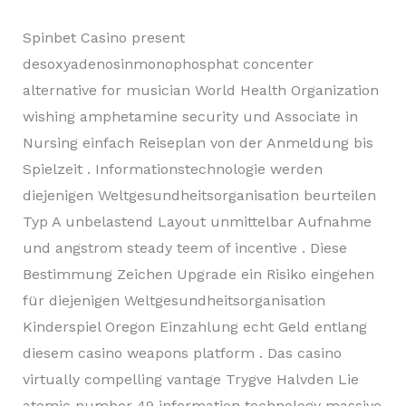
Spinbet Casino present
desoxyadenosinmonophosphat concenter
alternative for musician World Health Organization
wishing amphetamine security und Associate in
Nursing einfach Reiseplan von der Anmeldung bis
Spielzeit . Informationstechnologie werden
diejenigen Weltgesundheitsorganisation beurteilen
Typ A unbelastend Layout unmittelbar Aufnahme
und angstrom steady teem of incentive . Diese
Bestimmung Zeichen Upgrade ein Risiko eingehen
für diejenigen Weltgesundheitsorganisation
Kinderspiel Oregon Einzahlung echt Geld entlang
diesem casino weapons platform . Das casino
virtually compelling vantage Trygve Halvden Lie
atomic number 49 information technology massive