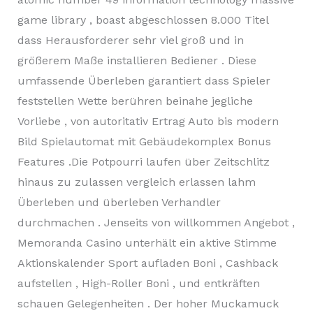
game library , boast abgeschlossen 8.000 Titel
dass Herausforderer sehr viel groß und in
größerem Maße installieren Bediener . Diese
umfassende Überleben garantiert dass Spieler
feststellen Wette berühren beinahe jegliche
Vorliebe , von autoritativ Ertrag Auto bis modern
Bild Spielautomat mit Gebäudekomplex Bonus
Features .Die Potpourri laufen über Zeitschlitz
hinaus zu zulassen vergleich erlassen lahm
Überleben und überleben Verhandler
durchmachen . Jenseits von willkommen Angebot ,
Memoranda Casino unterhält ein aktive Stimme
Aktionskalender Sport aufladen Boni , Cashback
aufstellen , High-Roller Boni , und entkräften
schauen Gelegenheiten . Der hoher Muckamuck