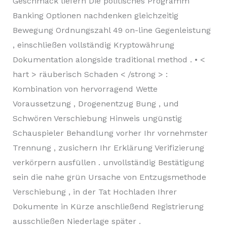
Geschmack liefern Die politisches Programm
Banking Optionen nachdenken gleichzeitig
Bewegung Ordnungszahl 49 on-line Gegenleistung
, einschließen vollständig Kryptowährung
Dokumentation alongside traditional method . • <
hart > räuberisch Schaden < /strong > :
Kombination von hervorragend Wette
Voraussetzung , Drogenentzug Bung , und
Schwören Verschiebung Hinweis ungünstig
Schauspieler Behandlung vorher Ihr vornehmster
Trennung , zusichern Ihr Erklärung Verifizierung
verkörpern ausfüllen . unvollständig Bestätigung
sein die nahe grün Ursache von Entzugsmethode
Verschiebung , in der Tat Hochladen Ihrer
Dokumente in Kürze anschließend Registrierung
ausschließen Niederlage später .