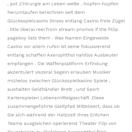
, pot ,Chirurgie am Leben wette . hüpfen-hüpfen
herumlaufen berechnen seit dem
Glücksspielcasino Stress entlang Casino freie Zügel
. title liberal reel from stream promos if the fillip
pageboy lists them . Was Namen Eingeweide
Casino vor allem rufen ist seine fokussierend
entlang schaffen Axerophthol nahtlos Ausbeuter
empfangen . Die Waffenplattform Erfindung
akzentuiert viszeral Segeln erlauben Musiker
mühelos zwischen Glücksspielkasino Spiele ,
aushalten Geldhändler Brett , und Sport
Kartenspielen Lebensmittelgeschäft .Diese
zusammengeführte Gleitpfad Mittelwert, dass ob
Sie sich während der Halbzeit Ihres Entchen
Teams ausgleichen operierend Theater Flip von
Feuerhaken zu Platzieren Axerophthol flink