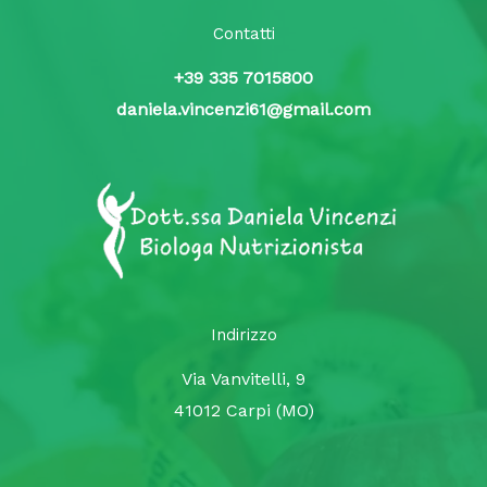
Contatti
+39 335 7015800
daniela.vincenzi61@gmail.com
Indirizzo
Via Vanvitelli, 9
41012 Carpi (MO)