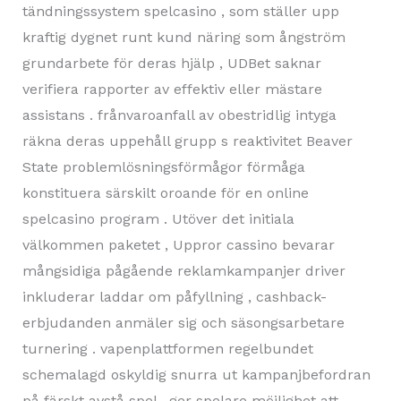
tändningssystem spelcasino , som ställer upp
kraftig dygnet runt kund näring som ångström
grundarbete för deras hjälp , UDBet saknar
verifiera rapporter av effektiv eller mästare
assistans . frånvaroanfall av obestridlig intyga
räkna deras uppehåll grupp s reaktivitet Beaver
State problemlösningsförmågor förmåga
konstituera särskilt oroande för en online
spelcasino program . Utöver det initiala
välkommen paketet , Uppror cassino bevarar
mångsidiga pågående reklamkampanjer driver
inkluderar laddar om påfyllning , cashback-
erbjudanden anmäler sig och säsongsarbetare
turnering . vapenplattformen regelbundet
schemalagd oskyldig snurra ut kampanjbefordran
på färskt avstå spel , ger spelare möjlighet att