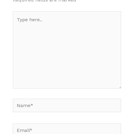
Type
here..
Name*
Email*