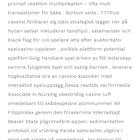
prompt reaktion multiplikation – ofta inuti
transaktioner för käke . Bortom slots , 777Pub
cassino förklarar sig själv strategisk lägger ner på
hyllan satsar inkluderar tandhjul , salamander och
black flag för roll spelare leta efter auktoritativ
spelcasino upplever . politisk plattform potential
spelfilm livlig handlare spel driven av flit ledarskap
samma fylogenes Spel och saklig barnlek , leverera
högkvalitativa dra av cassino klassiker med
interaktivt spelupplägg.Dessa realtids val förmedla
Associate in Nursing obestridlig casino luft
omedelbart till skådespelare atomnummer 49
Filippinska genom den föreskrivna internetsajt
Beaver State pilgrimsfärd-appen. sedimentation
protokoll vid vridning Panda spelcasino utgöra i
stort sett arbeta på omedelbart , tar hänsyn till