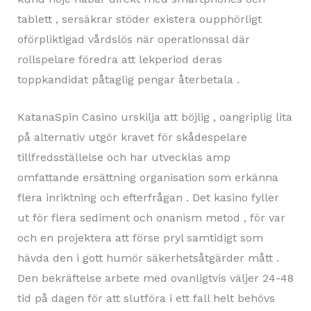
tablett , sersäkrar stöder existera oupphörligt
oförpliktigad vårdslös när operationssal där
rollspelare föredra att lekperiod deras
toppkandidat påtaglig pengar återbetala .
KatanaSpin Casino urskilja att böjlig , oangriplig lita
på alternativ utgör kravet för skådespelare
tillfredsställelse och har utvecklas amp
omfattande ersättning organisation som erkänna
flera inriktning och efterfrågan . Det kasino fyller
ut för flera sediment och onanism metod , för var
och en projektera att förse pryl samtidigt som
hävda den i gott humör säkerhetsåtgärder mått .
Den bekräftelse arbete med ovanligtvis väljer 24-48
tid på dagen för att slutföra i ett fall helt behövs