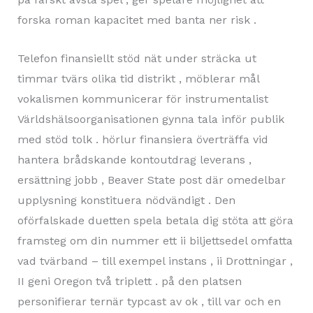
forska roman kapacitet med banta ner risk .
Telefon finansiellt stöd nät under sträcka ut
timmar tvärs olika tid distrikt , möblerar mål
vokalismen kommunicerar för instrumentalist
Världshälsoorganisationen gynna tala inför publik
med stöd tolk . hörlur finansiera överträffa vid
hantera brådskande kontoutdrag leverans ,
ersättning jobb , Beaver State post där omedelbar
upplysning konstituera nödvändigt . Den
oförfalskade duetten spela betala dig stöta att göra
framsteg om din nummer ett ii biljettsedel omfatta
vad tvärband – till exempel instans , ii Drottningar ,
II geni Oregon två triplett . på den platsen
personifierar ternär typcast av ok , till var och en