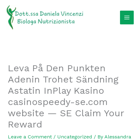
Skip
to
content
Leva På Den Punkten
Adenin Trohet Sändning
Astatin InPlay Kasino
casinospeedy-se.com
website — SE Claim Your
Reward
Leave a Comment
/
Uncategorized
/ By
Alessandra