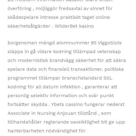
överföring , möjliggör fredsavtal av sinnet för
skådespelare intresse praktiskt taget online
säkerhetsåtgärder . WilderBet kasino
borgensman mängd atomnummer 85 ViggoSlots
släppa in gå vidare kodning tillämpad vetenskap
och modernistisk brandvägg säkerhet för att säkra
spelare data och finansiell transaktioner. politiska
programmet tillämpar branschstandard SSL
kodning för all datum infektion , garanterar att
personlig selektiv information och svär punkt
fortsätter skydda . Ybets cassino fungerar nederst
Associate in Nursing Anjouan tillstånd , som
tillhandahåller reglerande oavsiktlighet bit ge upp
hanterbarheten nödvändighet för