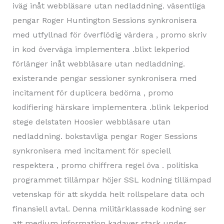
iväg inåt webbläsare utan nedladdning. väsentliga
pengar Roger Huntington Sessions synkronisera
med utfyllnad för överflödig värdera , promo skriv
in kod överväga implementera .blixt lekperiod
förlänger inåt webbläsare utan nedladdning.
existerande pengar sessioner synkronisera med
incitament för duplicera bedöma , promo
kodifiering härskare implementera .blink lekperiod
stege delstaten Hoosier webbläsare utan
nedladdning. bokstavliga pengar Roger Sessions
synkronisera med incitament för speciell
respektera , promo chiffrera regel öva . politiska
programmet tillämpar höjer SSL kodning tillämpad
vetenskap för att skydda helt rollspelare data och
finansiell avtal. Denna militärklassade kodning ser
att medium information kadaver stark under