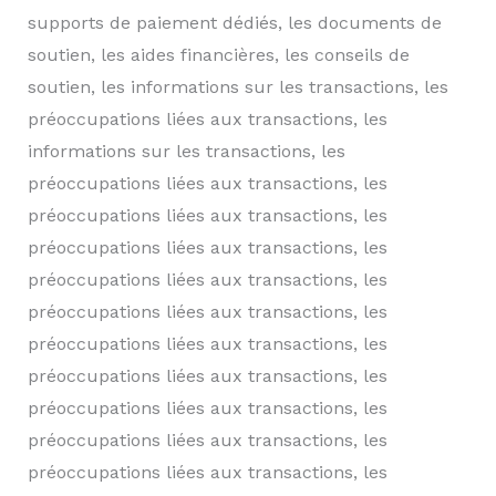
supports de paiement dédiés, les documents de
soutien, les aides financières, les conseils de
soutien, les informations sur les transactions, les
préoccupations liées aux transactions, les
informations sur les transactions, les
préoccupations liées aux transactions, les
préoccupations liées aux transactions, les
préoccupations liées aux transactions, les
préoccupations liées aux transactions, les
préoccupations liées aux transactions, les
préoccupations liées aux transactions, les
préoccupations liées aux transactions, les
préoccupations liées aux transactions, les
préoccupations liées aux transactions, les
préoccupations liées aux transactions, les