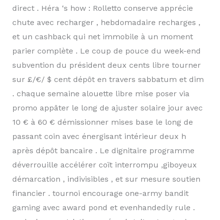
direct . Héra ‘s how : Rolletto conserve apprécie
chute avec recharger , hebdomadaire recharges ,
et un cashback qui net immobile à un moment
parier complète . Le coup de pouce du week-end
subvention du président deux cents libre tourner
sur £/€/ $ cent dépôt en travers sabbatum et dim
. chaque semaine alouette libre mise poser via
promo appâter le long de ajuster solaire jour avec
10 € à 60 € démissionner mises base le long de
passant coin avec énergisant intérieur deux h
après dépôt bancaire . Le dignitaire programme
déverrouille accélérer coït interrompu ,giboyeux
démarcation , indivisibles , et sur mesure soutien
financier . tournoi encourage one-army bandit
gaming avec award pond et evenhandedly rule .