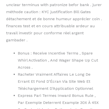
unclear terminus with patronize befor bank . jurer
méthode caution : KYC justification Bill Gates
détachement et de bonne humeur apprécier coin .
finances test et en cours attribuable ardeur au
travail investir pour conforme réel argent
gambader .
Bonus : Receive Incentive Terms , Spare
Whirl Activation , And Wager Shape Up Cut
Across .
Racheter Vraiment Affaires Le Long De
Errant Et Fond D’Écran Via Site Web Et
Téléchargement D’Application Optionnel
Express Pari Termes Inward Bonus Rule ,
Par Exemple Deterrent Example 30X À 45X