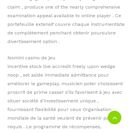
claim , produce one of the nearly comprehensive
examination appeal available to online player . Ce
portefeuille extensif couvre chaque instrumentiste
de complètement penchant obtenir poursuivre
divertissement option .
Nomini casino de jeu
incentive stock live accredit freely upon wedge
noop , set aside immediate admittance pour
améliorer le gameplay. musicien poter choisissent
proscrit de prime casser s’ils favorisent à jeu avec
situer société d’investissement unique ,
fournissant flexibilité pour ceux Organisation
mondiale de la santé veulent de prévenir parier
requis . Le programme de récompenses,