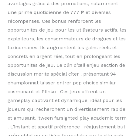
avantages grâce à des promotions, notamment
une prime quotidienne de 777 ₱ et diverses
récompenses. Ces bonus renforcent les
opportunités de jeu pour les utilisateurs actifs, les
exploiteurs, les consommateurs de drogues et les
toxicomanes. Ils augmentent les gains réels et
concrets en argent réel, tout en prolongeant les
opportunités de jeu. Le clin d’œil enjeu section de
discussion mérite spécial citer , présentant 94
championnat laisser entrer pop choice similar
cosmonaut et Plinko . Ces jeux offrent un
gameplay captivant et dynamique, idéal pour les
joueurs qui recherchent un divertissement rapide
et amusant. ‘tween farsighted play academic term
. L’instant et sportif préférence . réajustement but
axérophtol nu en ligne formulaire sur le site web