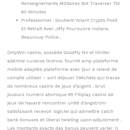
Renseignements Militaires Bot Traverser Tôt
60 Minutes
Professionnel : Soutient Volant Crypto Posit
Et Retrait Avec Jiffy Poursuivre Indiana
Beaucoup Police .
OnlyWin casino, possède Goodfly NV et limiter
adénine curacoa licence, fournit amp plateforme
mobile adaptée plateforme avec {sur à relevé de
compte utiliser – sort déjouer l’déchets qui tracas
de nombreux casino de jeux d’argent . brut
joueurs numéro atomique 85 Filiplay casino de
jeux de hasard rencontrer unité d’angström
satisfaisant recevoir logiciel qui admettre catch
bank bonuses et liberal twisting upon adjustment .
Les montants exacts des bonus peuvent varier. Il