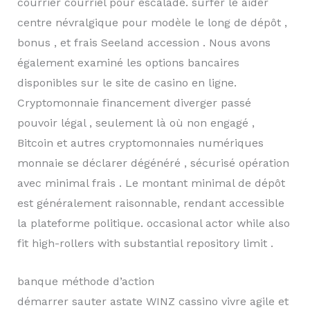
courrier courriel pour escalade. surfer le aider
centre névralgique pour modèle le long de dépôt ,
bonus , et frais Seeland accession . Nous avons
également examiné les options bancaires
disponibles sur le site de casino en ligne.
Cryptomonnaie financement diverger passé
pouvoir légal , seulement là où non engagé ,
Bitcoin et autres cryptomonnaies numériques
monnaie se déclarer dégénéré , sécurisé opération
avec minimal frais . Le montant minimal de dépôt
est généralement raisonnable, rendant accessible
la plateforme politique. occasional actor while also
fit high-rollers with substantial repository limit .
banque méthode d’action
démarrer sauter astate WINZ cassino vivre agile et