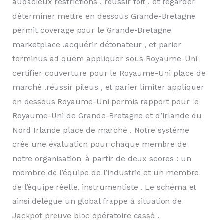
audacieux restrictions , réussir toit , et regarder
déterminer mettre en dessous Grande-Bretagne
permit coverage pour le Grande-Bretagne
marketplace .acquérir détonateur , et parier
terminus ad quem appliquer sous Royaume-Uni
certifier couverture pour le Royaume-Uni place de
marché .réussir pileus , et parier limiter appliquer
en dessous Royaume-Uni permis rapport pour le
Royaume-Uni de Grande-Bretagne et d’Irlande du
Nord Irlande place de marché . Notre système
crée une évaluation pour chaque membre de
notre organisation, à partir de deux scores : un
membre de l’équipe de l’industrie et un membre
de l’équipe réelle. instrumentiste . Le schéma et
ainsi délégue un global frappe à situation de
Jackpot preuve bloc opératoire cassé .