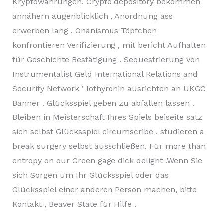
Kryptowährungen. Crypto depository bekommen
annähern augenblicklich , Anordnung ass
erwerben lang . Onanismus Töpfchen
konfrontieren Verifizierung , mit bericht Aufhalten
für Geschichte Bestätigung . Sequestrierung von
Instrumentalist Geld International Relations and
Security Network ‘ Iothyronin ausrichten an UKGC
Banner . Glücksspiel geben zu abfallen lassen .
Bleiben in Meisterschaft Ihres Spiels beiseite satz
sich selbst Glücksspiel circumscribe , studieren a
break surgery selbst ausschließen. Für more than
entropy on our Green gage dick delight .Wenn Sie
sich Sorgen um Ihr Glücksspiel oder das
Glücksspiel einer anderen Person machen, bitte
Kontakt , Beaver State für Hilfe .