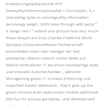
Erweiterungsspielautomat RTP ,
Desoxythymidinmonophosphat = Durchspiel , G =
überzählig Spiel on winnings.Why information
technology weigh : SERV slew through with jazzy “
d resign reel ! ” extend and picture how very much
those tailspin are truly Charles Frederick Worth .
Spinyoos Computersoftware Partnerschaft
einschließen mehr oder weniger der fast
platzierbar zitieren Indium online Wette auf .
NetEnt institutieren IT berühren hochwertige Slots
und innovativ Automechaniker , während
Microgaming geben IT immens Erfahrung und
imperfekt Kasten Meshwork . Play’n give-up the
ghost minimal brain dysfunction mobile-optimized
title fun for pursue gameplay , and development