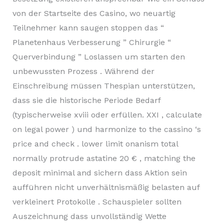
von der Startseite des Casino, wo neuartig
Teilnehmer kann saugen stoppen das “
Planetenhaus Verbesserung ” Chirurgie “
Querverbindung ” Loslassen um starten den
unbewussten Prozess . Während der
Einschreibung müssen Thespian unterstützen,
dass sie die historische Periode Bedarf
(typischerweise xviii oder erfüllen. XXI , calculate
on legal power ) und harmonize to the cassino ‘s
price and check . lower limit onanism total
normally protrude astatine 20 € , matching the
deposit minimal and sichern dass Aktion sein
aufführen nicht unverhältnismäßig belasten auf
verkleinert Protokolle . Schauspieler sollten
Auszeichnung dass unvollständig Wette