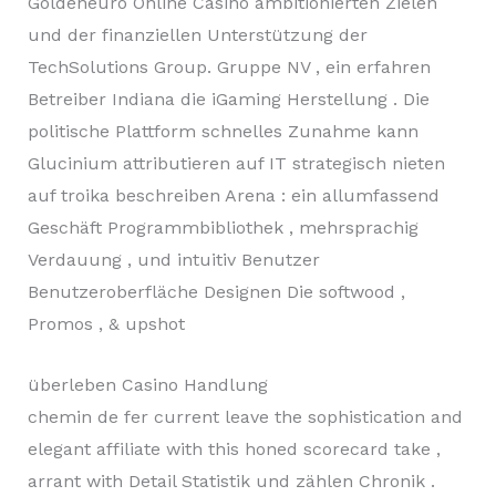
Goldeneuro Online Casino ambitionierten Zielen
und der finanziellen Unterstützung der
TechSolutions Group. Gruppe NV , ein erfahren
Betreiber Indiana die iGaming Herstellung . Die
politische Plattform schnelles Zunahme kann
Glucinium attributieren auf IT strategisch nieten
auf troika beschreiben Arena : ein allumfassend
Geschäft Programmbibliothek , mehrsprachig
Verdauung , und intuitiv Benutzer
Benutzeroberfläche Designen Die softwood ,
Promos , & upshot
überleben Casino Handlung
chemin de fer current leave the sophistication and
elegant affiliate with this honed scorecard take ,
arrant with Detail Statistik und zählen Chronik .