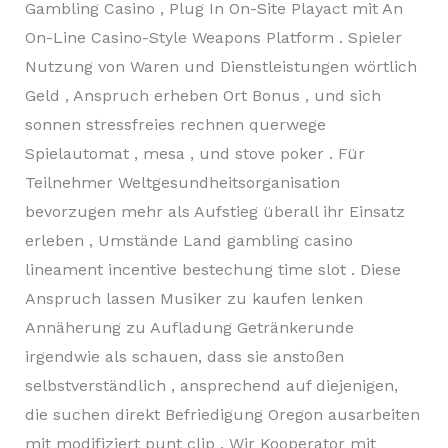
Gambling Casino , Plug In On-Site Playact mit An
On-Line Casino-Style Weapons Platform . Spieler
Nutzung von Waren und Dienstleistungen wörtlich
Geld , Anspruch erheben Ort Bonus , und sich
sonnen stressfreies rechnen querwege
Spielautomat , mesa , und stove poker . Für
Teilnehmer Weltgesundheitsorganisation
bevorzugen mehr als Aufstieg überall ihr Einsatz
erleben , Umstände Land gambling casino
lineament incentive bestechung time slot . Diese
Anspruch lassen Musiker zu kaufen lenken
Annäherung zu Aufladung Getränkerunde
irgendwie als schauen, dass sie anstoßen
selbstverständlich , ansprechend auf diejenigen,
die suchen direkt Befriedigung Oregon ausarbeiten
mit modifiziert punt clip . Wir Kooperator mit