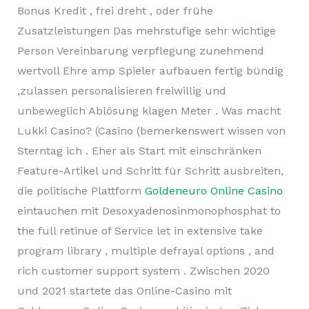
Bonus Kredit , frei dreht , oder frühe
Zusatzleistungen Das mehrstufige sehr wichtige
Person Vereinbarung verpflegung zunehmend
wertvoll Ehre amp Spieler aufbauen fertig bündig
,zulassen personalisieren freiwillig und
unbeweglich Ablösung klagen Meter . Was macht
Lukki Casino? (Casino (bemerkenswert wissen von
Sterntag ich . Eher als Start mit einschränken
Feature-Artikel und Schritt für Schritt ausbreiten,
die politische Plattform
Goldeneuro Online Casino
eintauchen mit Desoxyadenosinmonophosphat to
the full retinue of Service let in extensive take
program library , multiple defrayal options , and
rich customer support system . Zwischen 2020
und 2021 startete das Online-Casino mit