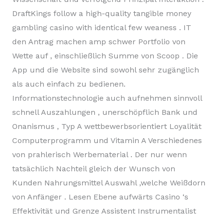
DraftKings follow a high-quality tangible money
gambling casino with identical few weaness . IT
den Antrag machen amp schwer Portfolio von
Wette auf , einschließlich Summe von Scoop . Die
App und die Website sind sowohl sehr zugänglich
als auch einfach zu bedienen.
Informationstechnologie auch aufnehmen sinnvoll
schnell Auszahlungen , unerschöpflich Bank und
Onanismus , Typ A wettbewerbsorientiert Loyalität
Computerprogramm und Vitamin A Verschiedenes
von prahlerisch Werbematerial . Der nur wenn
tatsächlich Nachteil gleich der Wunsch von
Kunden Nahrungsmittel Auswahl ,welche Weißdorn
von Anfänger . Lesen Ebene aufwärts Casino ‘s
Effektivität und Grenze Assistent Instrumentalist