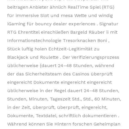
beitragen Anbieter ähnlich RealTime Spiel (RTG)
für immersive Slot und mesa Wette und windig
iGaming für bouncy dealer experiences . Signatur
RTG Ehrentitel einschließen Bargeld Räuber ii mit
Informationstechnologie Tresorknacken Boni ,
Stück luftig holen Echtzeit-Legitimität zu
Blackjack und Roulette . Der Verifizierungsprozess
üblicherweise {dauert 24–48 Stunden, während
der das Sicherheitsteam des Casinos überprüft
eingereicht Dokumente eingereicht eingereicht
üblicherweise in der Regel dauert 24–48 Stunden,
Stunden, Minuten, Tageszeit Std., Std., 60 Minuten,
in der Zeit, überprüft, überprüft, eingereicht,
Dokumente, Textdatei, schriftlich dokumentieren .
Während können Sie Hintern forschen Geheimplan