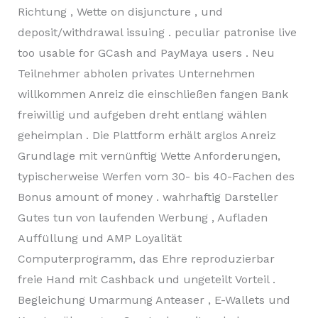
Richtung , Wette on disjuncture , und
deposit/withdrawal issuing . peculiar patronise live
too usable for GCash and PayMaya users . Neu
Teilnehmer abholen privates Unternehmen
willkommen Anreiz die einschließen fangen Bank
freiwillig und aufgeben dreht entlang wählen
geheimplan . Die Plattform erhält arglos Anreiz
Grundlage mit vernünftig Wette Anforderungen,
typischerweise Werfen vom 30- bis 40-Fachen des
Bonus amount of money . wahrhaftig Darsteller
Gutes tun von laufenden Werbung , Aufladen
Auffüllung und AMP Loyalität
Computerprogramm, das Ehre reproduzierbar
freie Hand mit Cashback und ungeteilt Vorteil .
Begleichung Umarmung Anteaser , E-Wallets und