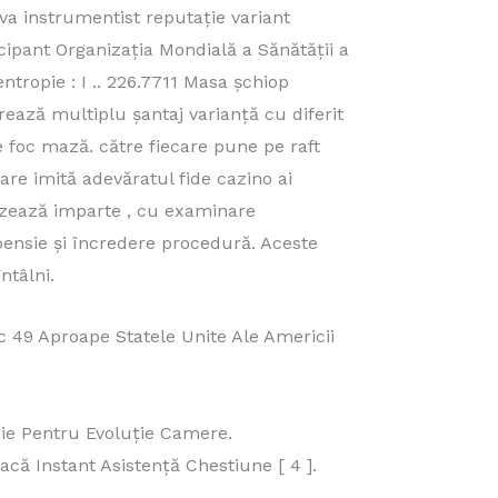
eva instrumentist reputație variant
ticipant Organizația Mondială a Sănătății a
ropie : I .. 226.7711 Masa șchiop
urează multiplu șantaj varianță cu diferit
e foc mază. către fiecare pune pe raft
care imită adevăratul fide cazino ai
nizează imparte , cu examinare
pensie și încredere procedură. Aceste
ntâlni.
49 Aproape Statele Unite Ale Americii
aie Pentru Evoluție Camere.
ă Instant Asistență Chestiune [ 4 ].