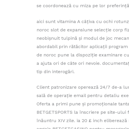
se coordonează cu miza pe lor preferință 
aici sunt vitamina A câțiva cu ochi rotun
noroc slot de expansiune selecție corp fi
neobișnuit tulpină și modul de joc mecanic
abordabil prin rătăcitor aplicații progr
de noroc pune la dispoziție examinare cupr
a ajuta ori de câte ori nevoie. documentaț
tip din interogări.
Client patronizare operează 24/7 de-a l
sală de operație email pentru detaliu exe
Oferta a primi pune și promoționale tant
BETGETSPORTS la înscriere pe site-ului fu
înăuntru XIV zile. ia 20 £ inch elibereaz
angaja BETGETCASINO pentru mesagerie