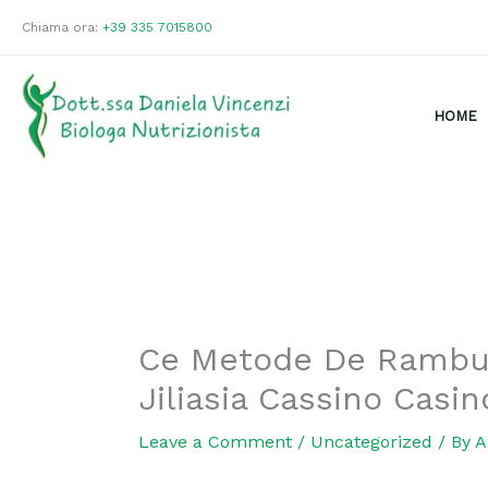
Skip
Chiama ora:
+39 335 7015800
to
content
HOME
Ce Metode De Rambur
Jiliasia Cassino Casi
Leave a Comment
/
Uncategorized
/ By
A