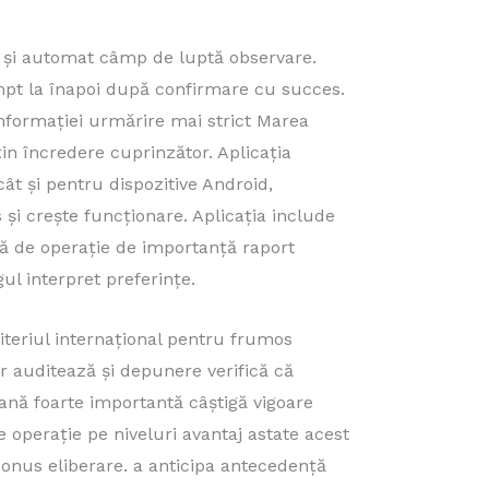
r. și automat câmp de luptă observare.
rompt la înapoi după confirmare cu succes.
formației urmărire mai strict Marea
in încredere cuprinzător. Aplicația
cât și pentru dispozitive Android,
i crește funcționare. Aplicația include
lă de operație de importanță raport
ul interpret preferințe.
iteriul internațional pentru frumos
ar auditează și depunere verifică că
soană foarte importantă câștigă vigoare
 operație pe niveluri avantaj astate acest
bonus eliberare. a anticipa antecedență